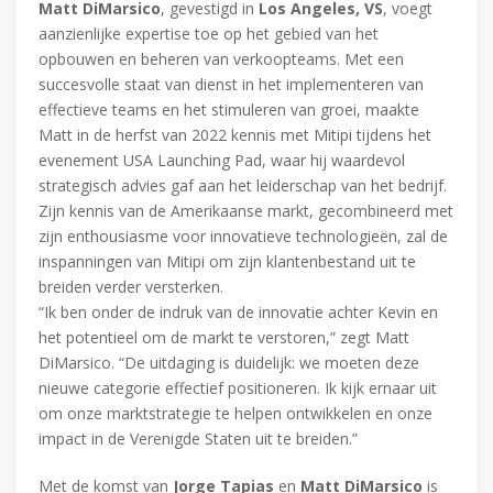
Matt DiMarsico
, gevestigd in
Los Angeles, VS
, voegt
aanzienlijke expertise toe op het gebied van het
opbouwen en beheren van verkoopteams. Met een
succesvolle staat van dienst in het implementeren van
effectieve teams en het stimuleren van groei, maakte
Matt in de herfst van 2022 kennis met Mitipi tijdens het
evenement USA Launching Pad, waar hij waardevol
strategisch advies gaf aan het leiderschap van het bedrijf.
Zijn kennis van de Amerikaanse markt, gecombineerd met
zijn enthousiasme voor innovatieve technologieën, zal de
inspanningen van Mitipi om zijn klantenbestand uit te
breiden verder versterken.
“Ik ben onder de indruk van de innovatie achter Kevin en
het potentieel om de markt te verstoren,” zegt Matt
DiMarsico. “De uitdaging is duidelijk: we moeten deze
nieuwe categorie effectief positioneren. Ik kijk ernaar uit
om onze marktstrategie te helpen ontwikkelen en onze
impact in de Verenigde Staten uit te breiden.”
Met de komst van
Jorge Tapias
en
Matt DiMarsico
is