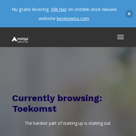
Nu gratis levering.
Klik hier
en ontdek onze nieuwe
website
kevinswiss.com
.
Currently browsing:
Toekomst
The hardest part of starting up is starting out.