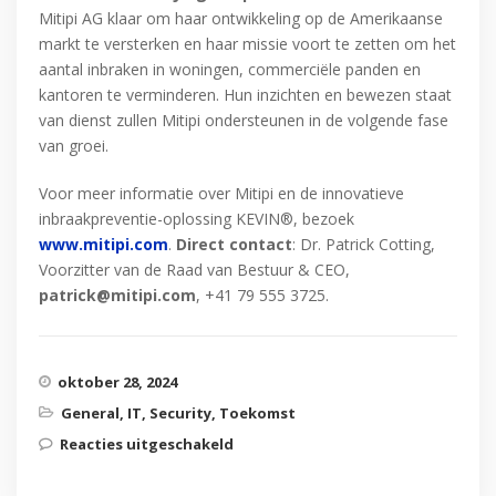
Mitipi AG klaar om haar ontwikkeling op de Amerikaanse
markt te versterken en haar missie voort te zetten om het
aantal inbraken in woningen, commerciële panden en
kantoren te verminderen. Hun inzichten en bewezen staat
van dienst zullen Mitipi ondersteunen in de volgende fase
van groei.
Voor meer informatie over Mitipi en de innovatieve
inbraakpreventie-oplossing KEVIN®, bezoek
www.mitipi.com
.
Direct contact
: Dr. Patrick Cotting,
Voorzitter van de Raad van Bestuur & CEO,
patrick@mitipi.com
, +41 79 555 3725.
oktober 28, 2024
General
,
IT
,
Security
,
Toekomst
Reacties uitgeschakeld
voor Mitipi versterkt
internationale expansie met
twee nieuwe leden van de Raad
van Bestuur voor groei in de