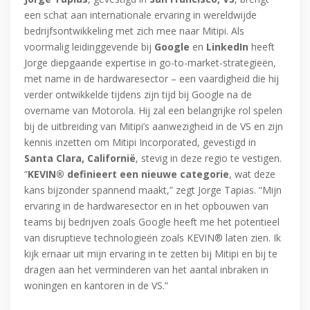
een schat aan internationale ervaring in wereldwijde
bedrijfsontwikkeling met zich mee naar Mitipi. Als
voormalig leidinggevende bij
Google
en
LinkedIn
heeft
Jorge diepgaande expertise in go-to-market-strategieën,
met name in de hardwaresector – een vaardigheid die hij
verder ontwikkelde tijdens zijn tijd bij Google na de
overname van Motorola. Hij zal een belangrijke rol spelen
bij de uitbreiding van Mitipi’s aanwezigheid in de VS en zijn
kennis inzetten om Mitipi Incorporated, gevestigd in
Santa Clara, Californië
, stevig in deze regio te vestigen.
“
KEVIN® definieert een nieuwe categorie
, wat deze
kans bijzonder spannend maakt,” zegt Jorge Tapias. “Mijn
ervaring in de hardwaresector en in het opbouwen van
teams bij bedrijven zoals Google heeft me het potentieel
van disruptieve technologieën zoals KEVIN® laten zien. Ik
kijk ernaar uit mijn ervaring in te zetten bij Mitipi en bij te
dragen aan het verminderen van het aantal inbraken in
woningen en kantoren in de VS.”