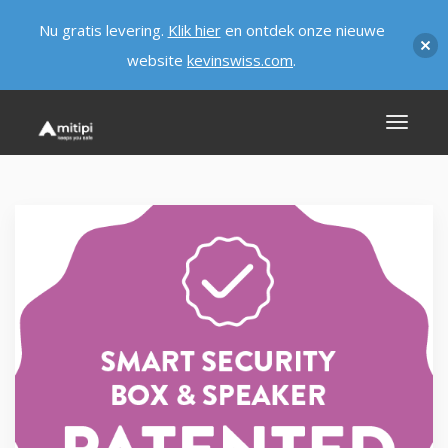
Nu gratis levering.
Klik hier
en ontdek onze nieuwe
website
kevinswiss.com
.