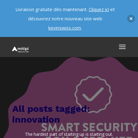
Livraison gratuite dès maintenant.
Cliquez ici
et
découvrez notre nouveau site web
kevinswiss.com
.
All posts tagged:
innovation
The hardest part of starting up is starting out.