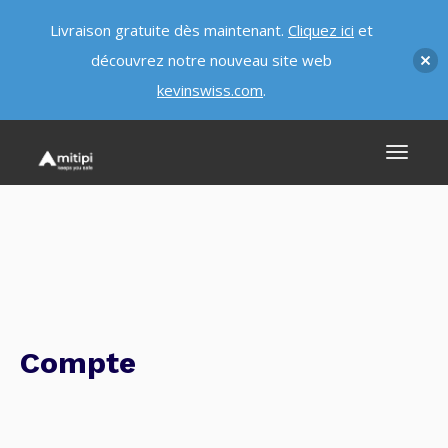
Livraison gratuite dès maintenant.
Cliquez ici
et
découvrez notre nouveau site web
kevinswiss.com
.
Compte