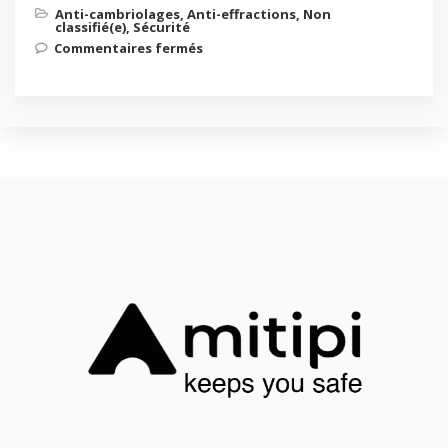
Anti-cambriolages
,
Anti-effractions
,
Non
classifié(e)
,
Sécurité
Commentaires fermés
sur KEVIN®.3, le dispositif de
prévention des cambriolages le
plus simple et efficace au monde