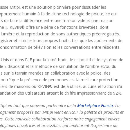
sse Mitipi, est une solution pionnière pour dissuader les
mportement humain à l’aide d’une technologie de pointe, ce qui
urs de faire la différence entre une maison vide et une maison
ne », KEVIN® offre une série de fonctions brevetées, dont
 lumière et la reproduction de sons authentiques préenregistrés.
egistrer et simuler leurs propres bruits, tels que les aboiements de
 consommation de télévision et les conversations entre résidents.
Unis et dans l’UE pour la « méthode, le dispositif et le système de
e « dispositif et la méthode de simulation de l’ombre et/ou du
s sur le terrain menées en collaboration avec la police, des
montré que la présence de personnes est la meilleure protection
liers de maisons où KEVIN® est déjà utilisé, aucune effraction n’a
ndation des utilisateurs atteint le chiffre impressionnant de 92%.
tipi en tant que nouveau partenaire de la
Marketplace Foncia
. La
logement proposée par Mitipi vient enrichir la palette de produits et
es. Cette nouvelle collaboration renforce notre engagement envers
nologiques novatrices et accessibles qui améliorent l’expérience du