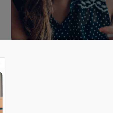
Register no: HRB 206909 B
Mitipi Inc.
2010 El Camino Real PMB 3073
USA - Santa Clara CA 95050
Register no: 93-2790799
get@mitipi.com
ivacy Policy
Cookie Policy
Terms and Conditions
Kevin
Pourquoi KEVIN