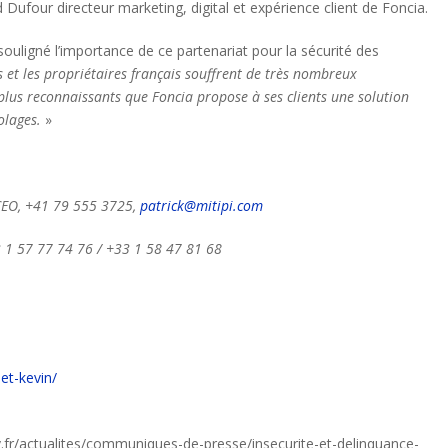
d Dufour directeur marketing, digital et expérience client de Foncia.
 souligné l’importance de ce partenariat pour la sécurité des
s et les propriétaires français souffrent de très nombreux
us reconnaissants que Foncia propose à ses clients une solution
olages.
»
, CEO, +41 79 555 3725,
patrick@mitipi.com
 1 57 77 74 76 / +33 1 58 47 81 68
-et-kevin/
v.fr/actualites/communiques-de-presse/insecurite-et-delinquance-