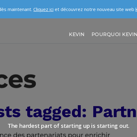
 dès maintenant.
Cliquez ici
et découvrez notre nouveau site web
KEVIN
POURQUOI KEVI
AIDE
À PROPOS DE NOUS
EMPLOIS
OBTENIR LA SÉCURITÉ!
sts tagged: Part
CONTACTEZ-NOUS
The hardest part of starting up is starting out.