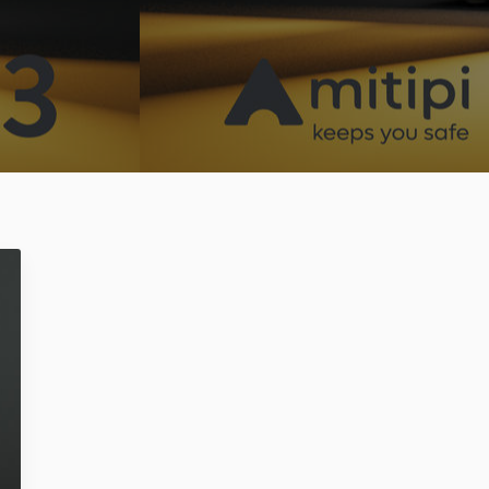
Register no: HRB 206909 B
Mitipi Inc.
2010 El Camino Real PMB 3073
USA - Santa Clara CA 95050
Register no: 93-2790799
get@mitipi.com
ivacy Policy
Cookie Policy
Terms and Conditions
Kevin
Pourquoi KEVIN