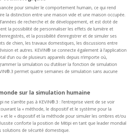
avancée pour simuler le comportement humain, ce qui rend
faire la distinction entre une maison vide et une maison occupée.
 d’années de recherche et de développement, et est doté de
t la possibilité de personnaliser les effets de lumière et
registrés, et la possibilité d’enregistrer et de simuler ses
ts de chien, les travaux domestiques, les discussions entre
élévision et autres. KEVIN® se connecte également à l’application
otal d’un ou de plusieurs appareils depuis n’importe où,
rammer la simulation ou d’utiliser la fonction de simulation
EVIN®.3 permet quatre semaines de simulation sans aucune
monde sur la simulation humaine
pi ne s’arrête pas à KEVIN®.3 : l’entreprise vient de se voir
uvrant la « méthode, le dispositif et le système pour la
 et le « dispositif et la méthode pour simuler les ombres et/ou
éussite conforte la position de Mitipi en tant que leader mondial
s solutions de sécurité domestique.