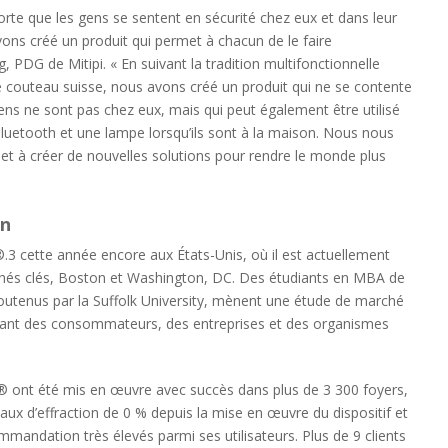
sorte que les gens se sentent en sécurité chez eux et dans leur
ons créé un produit qui permet à chacun de le faire
g, PDG de Mitipi. « En suivant la tradition multifonctionnelle
le couteau suisse, nous avons créé un produit qui ne se contente
ens ne sont pas chez eux, mais qui peut également être utilisé
uetooth et une lampe lorsqu’ils sont à la maison. Nous nous
 et à créer de nouvelles solutions pour rendre le monde plus
in
N®.3 cette année encore aux États-Unis, où il est actuellement
rchés clés, Boston et Washington, DC. Des étudiants en MBA de
utenus par la Suffolk University, mènent une étude de marché
eant des consommateurs, des entreprises et des organismes
 ont été mis en œuvre avec succès dans plus de 3 300 foyers,
aux d’effraction de 0 % depuis la mise en œuvre du dispositif et
mmandation très élevés parmi ses utilisateurs. Plus de 9 clients