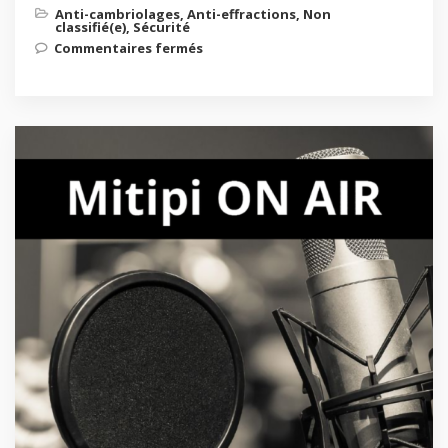
Anti-cambriolages
,
Anti-effractions
,
Non
classifié(e)
,
Sécurité
Commentaires fermés
sur KEVIN®.3, le dispositif de
prévention des cambriolages le
plus simple et efficace au monde