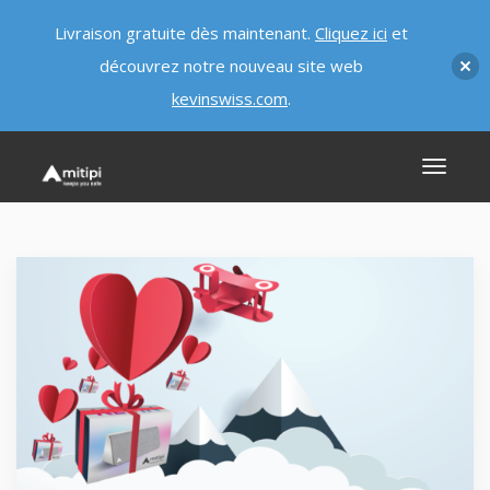
Livraison gratuite dès maintenant.
Cliquez ici
et
découvrez notre nouveau site web
kevinswiss.com
.