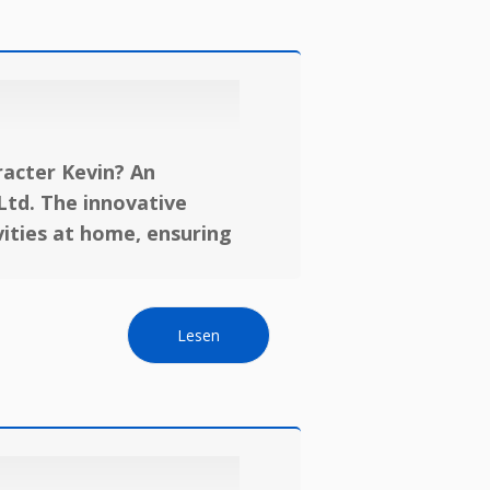
HIER LEBT KEVIN
WESHALB MITIPI
racter Kevin? An
Ltd. The innovative
vities at home, ensuring
Lesen