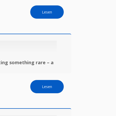
Lesen
ting something rare – a
Lesen