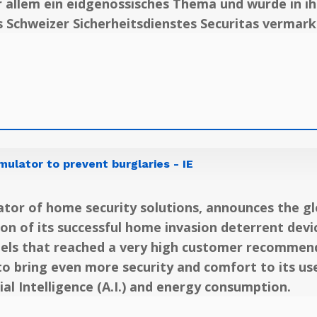
or allem ein eidgenössisches Thema und wurde in 
Schweizer Sicherheitsdienstes Securitas vermark
mulator to prevent burglaries - IE
vator of home security solutions, announces the gl
n of its successful home invasion deterrent devic
dels that reached a very high customer recommen
 to bring even more security and comfort to its u
ial Intelligence (A.I.) and energy consumption.