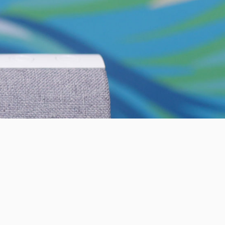
D - 10969 Berlin
Register no: HRB 206909 B
Mitipi Inc.
2010 El Camino Real PMB 3073
USA - Santa Clara CA 95050
Register no: 93-2790799
get@mitipi.com
ivacy Policy
Cookie Policy
Terms and Conditions