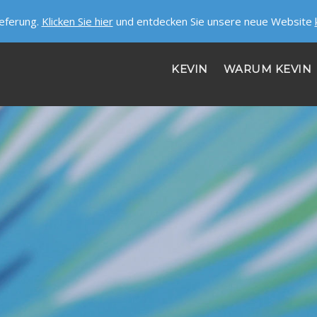
ieferung.
Klicken Sie hier
und entdecken Sie unsere neue Website
KEVIN
WARUM KEVIN
HILFE
ÜBER UNS
STELLENANGEBOTE
SICHERHEIT ERHALTEN!
LASS UNS REDEN