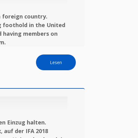
 foreign country.
 foothold in the United
and having members on
m.
Lesen
n Einzug halten.
, auf der IFA 2018