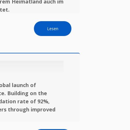
ihrem Heimatland auch im
tet.
Lesen
obal launch of
e. Building on the
dation rate of 92%,
sers through improved