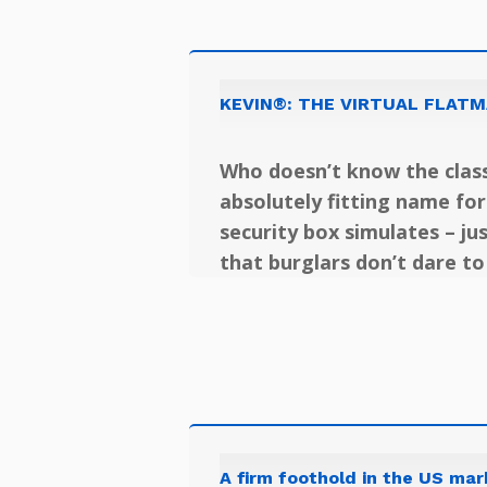
KEVIN®: THE VIRTUAL FLATM
Who doesn’t know the classi
absolutely fitting name fo
security box simulates – ju
that burglars don’t dare to
A firm foothold in the US mar