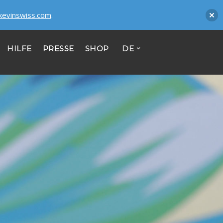
kevinswiss.com
.
HILFE
PRESSE
SHOP
DE
CONTACT
KONTAKT
Mitipi AG
Passage du Cardinal 11-BlueFactory
CH - 1700 Fribourg
Register no: CHE-356.372.981
Mitipi GmbH
Zimmerstrasse 23