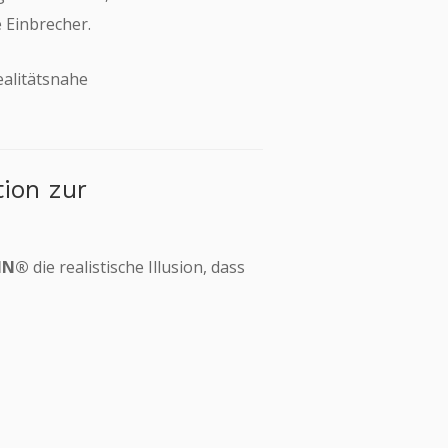
 Einbrecher.
HIER LEBT KEVIN
WESHALB MITIPI
realitätsnahe
ion zur
IN®
die realistische Illusion, dass