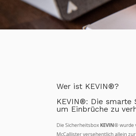
Wer ist KEVIN®?
KEVIN®: Die smarte Si
um Einbrüche zu ver
Die Sicherheitsbox
KEVIN®
wurde 
2020 ®Mitipi AG all rights reserved
McCallister versehentlich allein zu