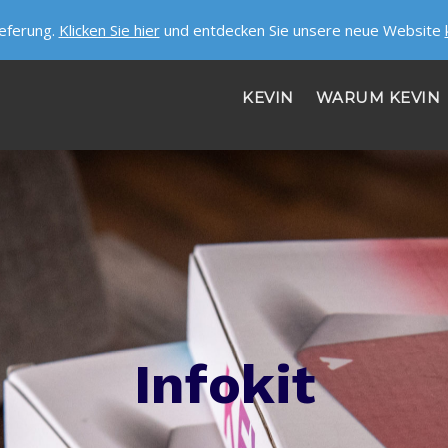
ieferung.
Klicken Sie hier
und entdecken Sie unsere neue Website
KEVIN
WARUM KEVIN
HILFE
ÜBER UNS
STELLENANGEBOTE
SICHERHEIT ERHALTEN!
Infokit
LASS UNS REDEN