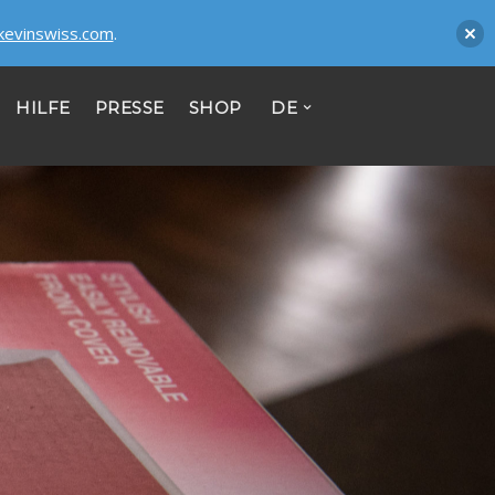
kevinswiss.com
.
HILFE
PRESSE
SHOP
DE
CONTACT
KONTAKT
Mitipi AG
Passage du Cardinal 11-BlueFactory
CH - 1700 Fribourg
Register no: CHE-356.372.981
Mitipi GmbH
Zimmerstrasse 23