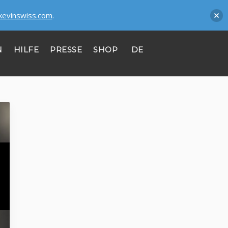
kevinswiss.com
.
N
HILFE
PRESSE
SHOP
DE
CONTACT
KONTAKT
Mitipi AG
Passage du Cardinal 11-BlueFactory
CH - 1700 Fribourg
Register no: CHE-356.372.981
Mitipi GmbH
Zimmerstrasse 23