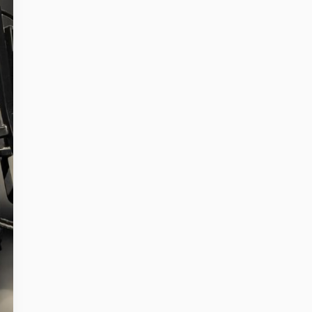
D - 10969 Berlin
Register no: HRB 206909 B
Mitipi Inc.
2010 El Camino Real PMB 3073
USA - Santa Clara CA 95050
Register no: 93-2790799
get@mitipi.com
ivacy Policy
Cookie Policy
Terms and Conditions