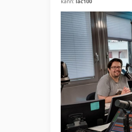
kann:
lac100