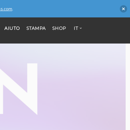
ss.com
.
AIUTO
STAMPA
SHOP
IT
CONTACT
Mitipi AG
Passage du Cardinal 11-BlueFactory
CH - 1700 Fribourg
Register no: CHE-356.372.981
Mitipi GmbH
Zimmerstrasse 23
D - 10969 Berlin