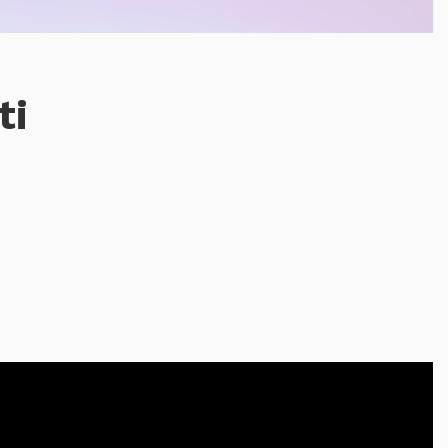
Register no: HRB 206909 B
Mitipi Inc.
2010 El Camino Real PMB 3073
ti
USA - Santa Clara CA 95050
Register no: 93-2790799
get@mitipi.com
ivacy Policy
Cookie Policy
Terms and Conditions
Qui abita Kevin
Perché KEVIN®