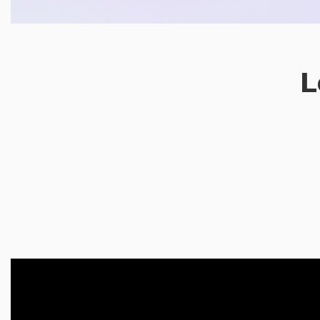
L
2026 ®Mitipi AG all rights reserved