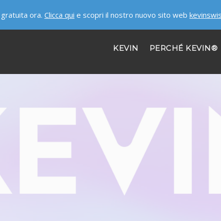
gratuita ora.
Clicca qui
e scopri il nostro nuovo sito web
kevinswi
KEVIN
PERCHÉ KEVIN®
ASSISTENZA
CHI SIAMO
LAVORA CON NOI
PROTEGGITI ORA!
CONTATTACI!