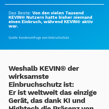
Das Beste:
Von den vielen Tausend
KEVIN® Nutzern hatte bisher niemand
einen Einbruch, während KEVIN® aktiv
war.
Quelle: Kundenumfrage zum Einbruchschutz
Weshalb KEVIN® der
wirksamste
Einbruchschutz ist:
Er ist weltweit das einzige
Gerät, das dank KI und
Hightech die Präsenz von