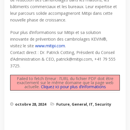
bâtiments commerciaux et les bureaux. Leur expertise et
leur parcours solide accompagneront Mitipi dans cette
nouvelle phase de croissance.
Pour plus d’informations sur Mitipi et sa solution
innovante de prévention des cambriolages KEVIN®,
visitez le site
www.mitipi.com
.
Contact direct : Dr. Patrick Cotting, Président du Conseil
d’Administration & CEO, patrick@mitipi.com, +41 79 555
3725.
Failed to fetch Erreur : l’URL du fichier PDF doit être
exactement sur le même domaine que la page web
actuelle.
Cliquez ici pour plus d’informations
octobre 28, 2024
Future
,
General
,
IT
,
Security