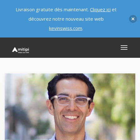
Livraison gratuite dès maintenant.
Cliquez ici
et
découvrez notre nouveau site web
kevinswiss.com
.